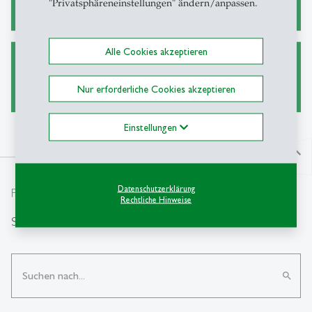
"Privatsphäreneinstellungen" ändern/anpassen.
Alle Cookies akzeptieren
Forschen an der HSG
Nur erforderliche Cookies akzeptieren
Einstellungen
north
Datenschutzerklärung
From insight to impact.
Rechtliche Hinweise
Suche
search