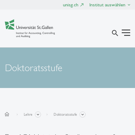
unisg.ch
Institut auswählen
search
Doktoratsstufe
home
Lehre
Doktoratsstufe