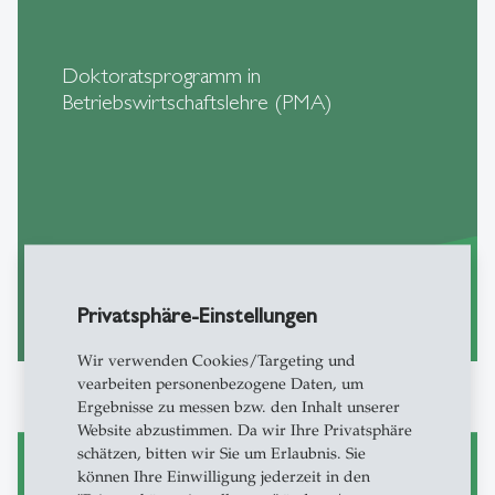
Doktoratsprogramm in
Betriebswirtschaftslehre (PMA)
Privatsphäre-Einstellungen
mehr zu PMA
east
Wir verwenden Cookies/Targeting und
vearbeiten personenbezogene Daten, um
Ergebnisse zu messen bzw. den Inhalt unserer
Website abzustimmen. Da wir Ihre Privatsphäre
schätzen, bitten wir Sie um Erlaubnis. Sie
können Ihre Einwilligung jederzeit in den
Forschung am ACA-HSG