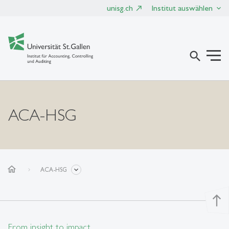
unisg.ch
Institut auswählen
search
ACA-HSG
home
ACA-HSG
north
From insight to impact.