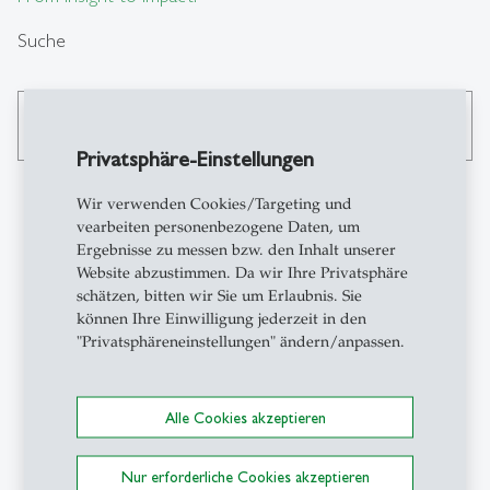
Suche
search
Privatsphäre-Einstellungen
Wir verwenden Cookies/Targeting und
vearbeiten personenbezogene Daten, um
Kontakt
Ergebnisse zu messen bzw. den Inhalt unserer
Website abzustimmen. Da wir Ihre Privatsphäre
schätzen, bitten wir Sie um Erlaubnis. Sie
ACA-HSG
können Ihre Einwilligung jederzeit in den
Institut für Accounting,
"Privatsphäreneinstellungen" ändern/anpassen.
Controlling und Auditing
Tigerbergstrasse 9
CH-9000 St.Gallen
Alle Cookies akzeptieren
+41 71 224 74 09
aca
@
unisg.ch
Nur erforderliche Cookies akzeptieren