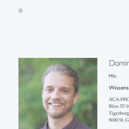
home
Domini
MSc
Wissensc
ACA-HS
Büro 57-1
Tigerberg
9000 St. G