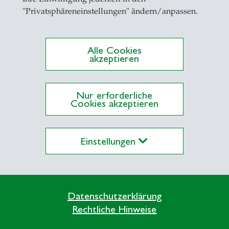
ing
"Privatsphäreneinstellungen" ändern/anpassen.
nability Accounting
ial Intelligence
Alle Cookies
akzeptieren
ss Analytics
Nur erforderliche
Cookies akzeptieren
Corporate Budgeting
ting Information Systems Interoperability
Einstellungen
 Sustainability Accounting
Datenschutzerklärung
 in Climate Change, Mangement & Finance (M.Sc.
Rechtliche Hinweise
r in Business Administration, Major Finance (B.Sc