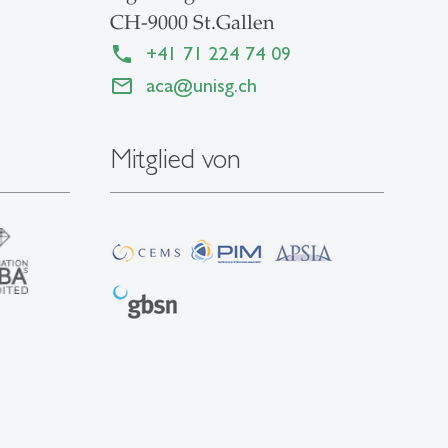
CH-9000 St.Gallen
+41 71 224 74 09
aca
@
unisg.ch
Mitglied von