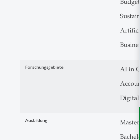
Budget
Sustai
Artific
Busine
Forschungsgebiete
AI in 
Accoun
Digital
Ausbildung
Master
Bachelo