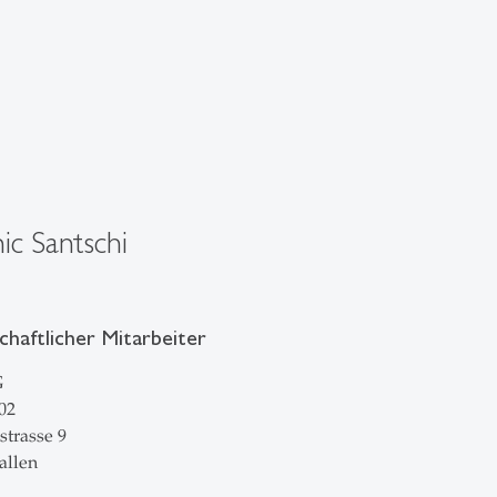
c Santschi
haftlicher Mitarbeiter
G
02
strasse 9
allen