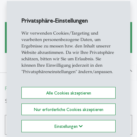
Grundlagen der finanziellen Führung für MOK-
Studierende (MOK)
Privatsphäre-Einstellungen
Wir verwenden Cookies/Targeting und
Forschung
vearbeiten personenbezogene Daten, um
Ergebnisse zu messen bzw. den Inhalt unserer
Website abzustimmen. Da wir Ihre Privatsphäre
schätzen, bitten wir Sie um Erlaubnis. Sie
können Ihre Einwilligung jederzeit in den
north
"Privatsphäreneinstellungen" ändern/anpassen.
From insight to impact.
Alle Cookies akzeptieren
Suche
Nur erforderliche Cookies akzeptieren
search
Einstellungen