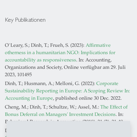
Key Publikationen
O`Leary, S.; Dinh, T.; Frueh, S. (2023):
Affirmative
otherness in a humanitarian NGO: Implications for
accountability as responsiveness
. In: Accounting,
Organizations and Society, Online verfügbar am 29. Juli
2023, 101495
Dinh, T.; Husmann, A.; Melloni, G. (2022):
Corporate
Sustainability Reporting in Europe: A Scoping Review In:
Accounting in Europe
, published online 30 Dec. 2022.
Cheng, M.; Dinh, T.; Schultze, W.; Assel, M.:
The Effect of
Bonus Deferral on Managers' Investment Decisions
. In:
Behavioral Research in Accounting (2019), 31 (2), 31-49.
Dinh, T.; Sidhu, B.K.; Yu, C.:
Accounting for Intangibles: