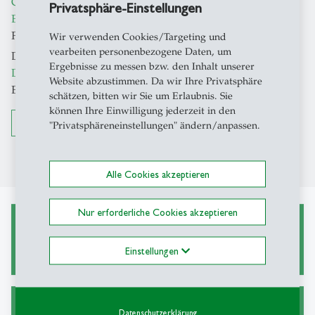
Can Capitalization of R&D Improve Investment
Privatsphäre-Einstellungen
Efficiency?
. In: ABACUS - A Journal of Accounting,
Finance and Business Studies (2019), 55 (1), 92-127.
Wir verwenden Cookies/Targeting und
vearbeiten personenbezogene Daten, um
Dinh, T.; Kang, H.; Schultze, W.:
Capitalizing Research &
Ergebnisse zu messen bzw. den Inhalt unserer
Development: Signaling or Earnings Management?
In:
Website abzustimmen. Da wir Ihre Privatsphäre
European Accounting Review (2016), 373-401.
schätzen, bitten wir Sie um Erlaubnis. Sie
können Ihre Einwilligung jederzeit in den
Vollständiger CV von Tami Dinh inkl. Publikationen
"Privatsphäreneinstellungen" ändern/anpassen.
Alle Cookies akzeptieren
Nur erforderliche Cookies akzeptieren
Masterarbeiten
Einstellungen
Datenschutzerklärung