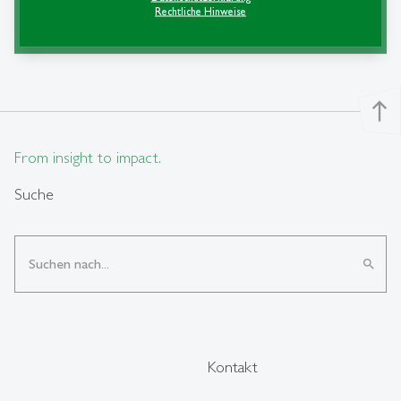
Lehre
Rechtliche Hinweise
north
From insight to impact.
Suche
search
Kontakt