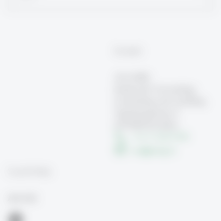
Kontakt
ACA-HSG
Institut für Accounting,
Controlling und Auditing
Tigerbergstrasse 9
CH-9000 St.Gallen
+41 71 224 74 09
aca
@
unisg.ch
Social Media
ACA-HSG