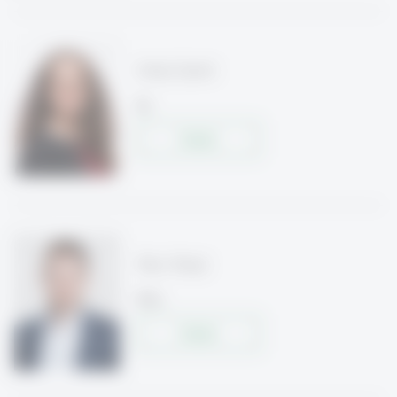
Anita Gierbl
Dr.
Details
Marc Rimpl
M.Sc.
Details