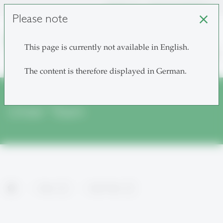
unisg.ch
Choose institutes
Please note
close
This page is currently not available in English.
search
The content is therefore displayed in German.
Unser Team
home
Areas
Unser Team