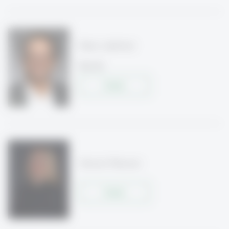
Peter Leibfried
Prof. Dr.
Details
Simone Meissner
Details